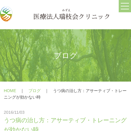
ホーム
ごあいさつ
医療法人
瑞枝
会クリニック
医院情報
ブログ
求人情報
ブログ
うつ病
メールフォーム
HOME
｜
ブログ
｜
うつ病の治し方：アサーティブ・トレー
躁うつ病
よくある質問
ニングが効かない時
大人の発達障害(ASD・
療養の手引き
2016/11/03
ADHD)
障害年金の相談
うつ病の治し方：アサーティブ・トレーニング
パニック障害
が効かない時