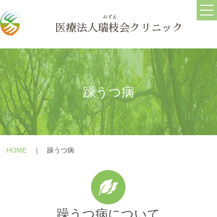
ホーム
ごあいさつ
医療法人
瑞枝
会クリニック
医院情報
ブログ
求人情報
躁うつ病
うつ病
メールフォーム
HOME
｜ 躁うつ病
躁うつ病
よくある質問
大人の発達障害(ASD・
療養の手引き
ADHD)
障害年金の相談
パニック障害
躁うつ病について