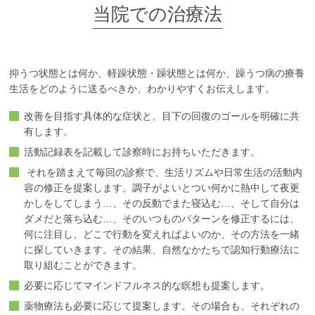
当院での治療法
抑うつ状態とは何か、軽躁状態・躁状態とは何か、躁うつ病の療養
生活をどのように送るべきか、わかりやすくお伝えします。
改善を目指す具体的な症状と、目下の回復のゴールを明確に共
有します。
活動記録表を記載して診察時にお持ちいただきます。
それを踏まえて毎回の診察で、生活リズムや日常生活の活動内
容の修正を提案します。調子がよいとつい何かに熱中して夜更
かしをしてしまう…、その反動でまた寝込む…、そして自分は
ダメだと落ち込む…、そのいつものパターンを修正するには、
何に注目し、どこで行動を変えればよいのか、その方法を一緒
に探していきます。その結果、自然なかたちで認知行動療法に
取り組むことができます。
必要に応じてマインドフルネス的な瞑想も提案します。
薬物療法も必要に応じて提案します。その場合も、それぞれの