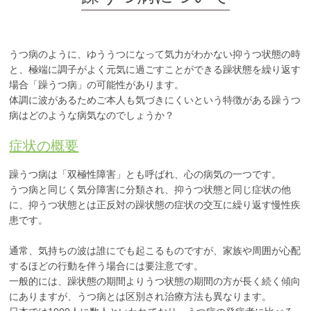
PTSD
統合失調症
うつ病のように、ゆううつになって気力がわかない抑うつ状態の時
と、極端に調子がよく元気に過ごすことができる躁状態を繰り返す
身体にかかわる症状が
場合「躁うつ病」の可能性があります。
ある方
体調に波があるためご本人も気づきにくいという特徴がある躁うつ
病はどのような病気なのでしょうか？
心にかかわる症状があ
る方
症状の概要
躁うつ病は「双極性障害」とも呼ばれ、心の病気の一つです。
うつ病と同じく気分障害に分類され、抑うつ状態と同じ症状の他
に、抑うつ状態とは正反対の躁状態の症状の交互に繰り返す慢性疾
患です。
通常、気持ちの波は誰にでも起こるものですが、家族や周囲が心配
するほどの行動を伴う場合には要注意です。
一般的には、躁状態の期間よりうつ状態の期間の方が長く続く傾向
にありますが、うつ病とは区別され治療方法も異なります。