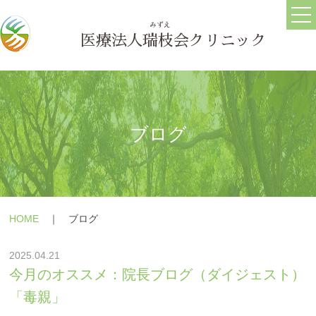
ホーム
ごあいさつ
医療法人
瑞枝
会クリニック
医院情報
ブログ
求人情報
ブログ
うつ病
メールフォーム
HOME
｜ ブログ
躁うつ病
よくある質問
2025.04.21
大人の発達障害(ASD・
療養の手引き
今月のオススメ：院長ブログ（ダイジェスト）
ADHD)
障害年金の相談
「毒親」
パニック障害