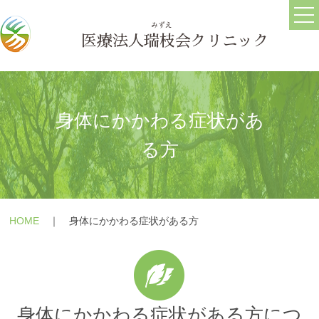
ホーム
ごあいさつ
医療法人
瑞枝
会クリニック
医院情報
ブログ
求人情報
身体にかかわる症状があ
る方
うつ病
メールフォーム
HOME
｜ 身体にかかわる症状がある方
躁うつ病
よくある質問
大人の発達障害(ASD・
療養の手引き
ADHD)
障害年金の相談
パニック障害
身体にかかわる症状がある方につ