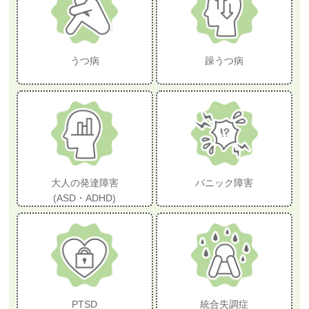
うつ病
躁うつ病
大人の発達障害
パニック障害
(ASD・ADHD)
PTSD
統合失調症