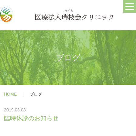
ホーム
ごあいさつ
医療法人
瑞枝
会クリニック
医院情報
ブログ
求人情報
ブログ
うつ病
メールフォーム
HOME
｜ ブログ
躁うつ病
よくある質問
2019.03.08
大人の発達障害(ASD・
療養の手引き
臨時休診のお知らせ
ADHD)
障害年金の相談
パニック障害