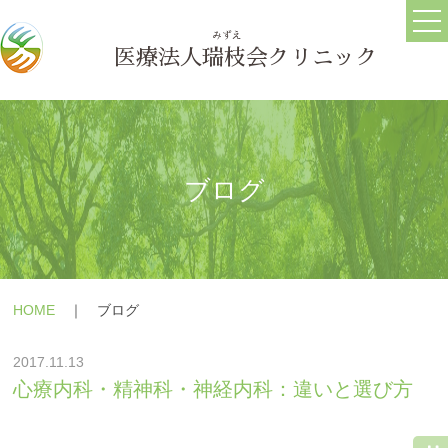
ホーム
ごあいさつ
医療法人
瑞枝
会クリニック
医院情報
ブログ
求人情報
ブログ
うつ病
メールフォーム
HOME
｜ ブログ
躁うつ病
よくある質問
2017.11.13
大人の発達障害(ASD・
療養の手引き
心療内科・精神科・神経内科：違いと選び方
ADHD)
障害年金の相談
パニック障害