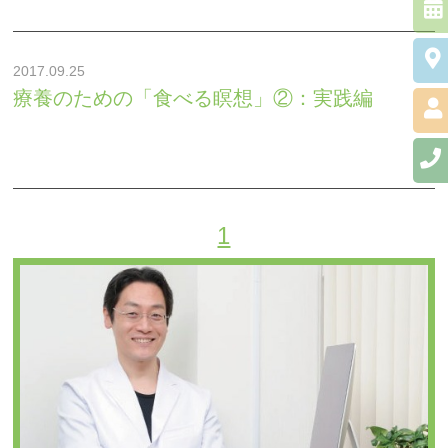
PTSD
統合失調症
2017.09.25
療養のための「食べる瞑想」②：実践編
身体にかかわる症状が
ある方
心にかかわる症状があ
る方
1