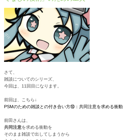
PTSD
統合失調症
身体にかかわる症状が
ある方
心にかかわる症状があ
る方
さて、
雑談についてのシリーズ、
今回は、11回目になります。
前回は、こちら↓
PSMのための雑談との付き合い方⑩：共同注意を求める衝動
前田さんは、
共同注意
を求める衝動を
そのまま雑談で出してしまうから