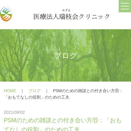
ホーム
ごあいさつ
医療法人
瑞枝
会クリニック
医院情報
ブログ
求人情報
ブログ
うつ病
メールフォーム
HOME
｜
ブログ
｜
PSMのための雑談との付き合い方⑪：
躁うつ病
よくある質問
「おもてなしの役割」のための工夫
大人の発達障害(ASD・
療養の手引き
2021/08/02
ADHD)
障害年金の相談
PSMのための雑談との付き合い方⑪：「おも
パニック障害
てなしの役割」のための工夫