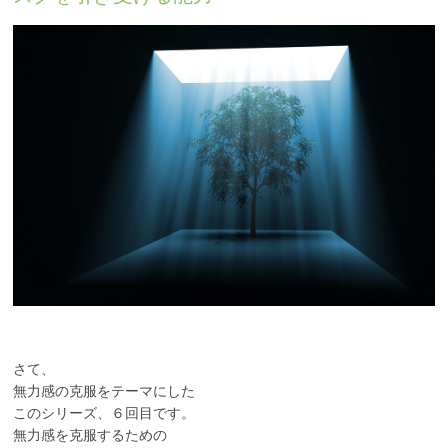
PTSD
統合失調症
身体にかかわる症状が
ある方
心にかかわる症状があ
る方
さて、
無力感の克服をテーマにした
このシリーズ、６回目です。
無力感を克服するための