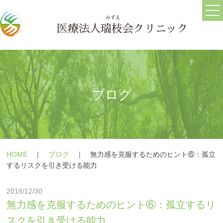
ホーム
ごあいさつ
医療法人
瑞枝
会クリニック
医院情報
ブログ
求人情報
ブログ
うつ病
メールフォーム
HOME
｜
ブログ
｜
無力感を克服するためのヒント⑥：孤立
躁うつ病
よくある質問
するリスクを引き受ける能力
大人の発達障害(ASD・
療養の手引き
2018/12/30
ADHD)
障害年金の相談
無力感を克服するためのヒント⑥：孤立するリ
パニック障害
スクを引き受ける能力