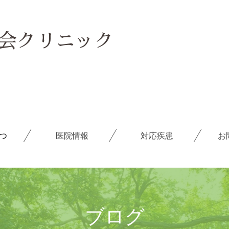
ごあいさつ
医院情報
会クリニック
ブログ
求人情報
つ
医院情報
対応疾患
お
メールフォーム
よくある質問
療養の手引き
ブログ
障害年金の相談