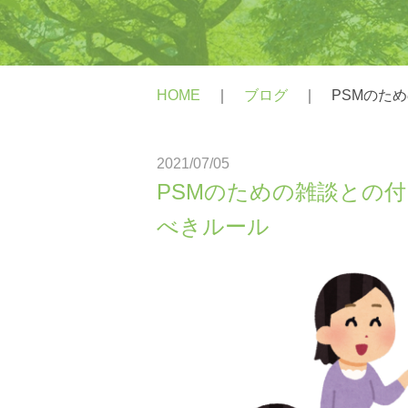
PTSD
統合失調症
HOME
｜
ブログ
｜
PSMのた
身体にかかわる症状がある方
心にかかわる症状がある方
2021/07/05
PSMのための雑談との
べきルール