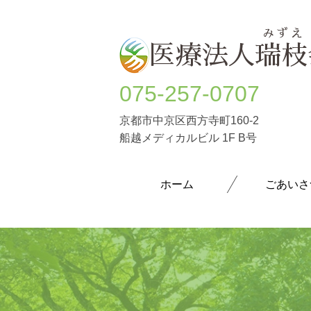
ホーム
医療法人
瑞枝
075-257-0707
京都市中京区西方寺町160-2
船越メディカルビル 1F B号
ホーム
ごあいさ
うつ病
躁うつ病
大人の発達障害(ASD・ADHD)
パニック障害