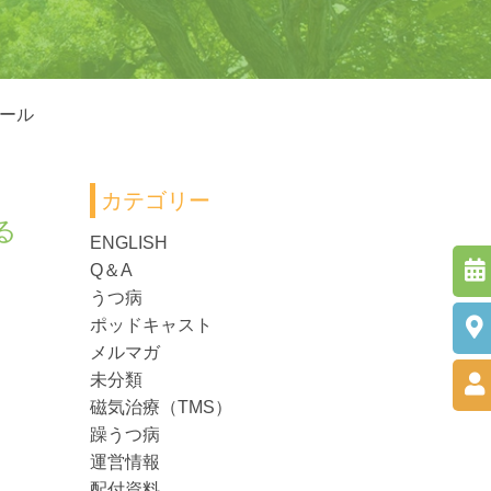
ール
カテゴリー
る
ENGLISH
Q＆A
うつ病
ポッドキャスト
メルマガ
未分類
磁気治療（TMS）
躁うつ病
運営情報
配付資料