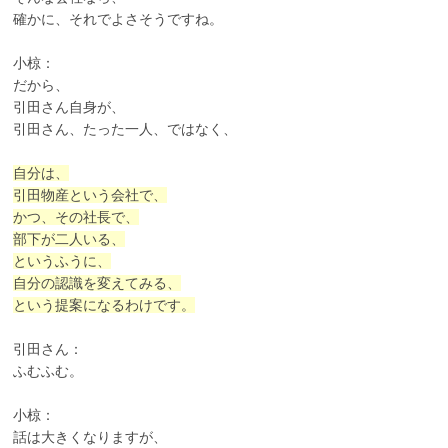
確かに、それでよさそうですね。
小椋：
だから、
引田さん自身が、
引田さん、たった一人、ではなく、
自分は、
引田物産という会社で、
かつ、その社長で、
部下が二人いる、
というふうに、
自分の認識を変えてみる、
という提案になるわけです。
引田さん：
ふむふむ。
小椋：
話は大きくなりますが、