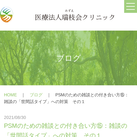
ホーム
ごあいさつ
医療法人
瑞枝
会クリニック
医院情報
ブログ
求人情報
ブログ
うつ病
メールフォーム
HOME
｜
ブログ
｜
PSMのための雑談との付き合い方⑮：
躁うつ病
よくある質問
雑談の「世間話タイプ」への対策 その１
大人の発達障害(ASD・
療養の手引き
2021/08/30
ADHD)
障害年金の相談
PSMのための雑談との付き合い方⑮：雑談の
パニック障害
「世間話タイプ」への対策 その１