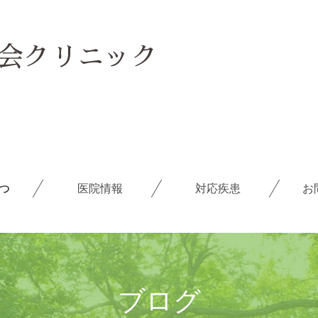
ごあいさつ
医院情報
会クリニック
ブログ
求人情報
つ
医院情報
対応疾患
お
メールフォーム
よくある質問
療養の手引き
ブログ
障害年金の相談