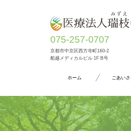
ホーム
医療法人
瑞枝
075-257-0707
京都市中京区西方寺町160-2
船越メディカルビル 1F B号
ホーム
ごあいさ
うつ病
躁うつ病
大人の発達障害(ASD・ADHD)
パニック障害