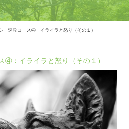
シー速攻コース④：イライラと怒り（その１）
ス④：イライラと怒り（その１）