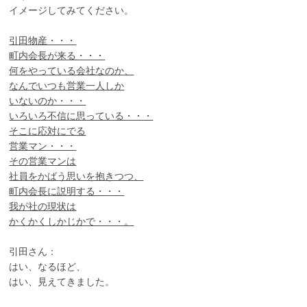
イメージしてみてください。
引田物産・・・
町内会長が来る・・・
何をやっている会社なのか、
なんでいつも営業一人しか
いないのか・・・
いろいろ不信に思っている・・・
そこに応対にでる
営業マン・・・
その営業マンは
社員をかばう思いを抱きつつ、
町内会長に説明する・・・
我が社の現状は
かくかくしかじかで・・・。
引田さん：
はい、なるほど、
はい、見えてきました。