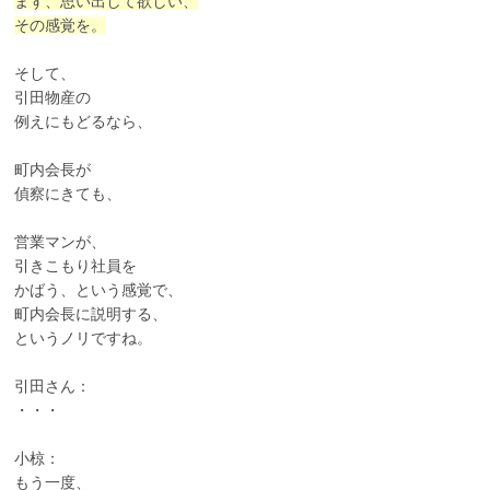
まず、思い出して欲しい、
その感覚を。
そして、
引田物産の
例えにもどるなら、
町内会長が
偵察にきても、
営業マンが、
引きこもり社員を
かばう、という感覚で、
町内会長に説明する、
というノリですね。
引田さん：
・・・
小椋：
もう一度、