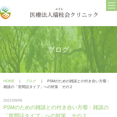
ホーム
ごあいさつ
医療法人
瑞枝
会クリニック
医院情報
ブログ
求人情報
ブログ
うつ病
メールフォーム
HOME
｜
ブログ
｜
PSMのための雑談との付き合い方⑯：
躁うつ病
よくある質問
雑談の「世間話タイプ」への対策 その２
大人の発達障害(ASD・
療養の手引き
2021/09/06
ADHD)
障害年金の相談
PSMのための雑談との付き合い方⑯：雑談の
パニック障害
「世間話タイプ」への対策 その２