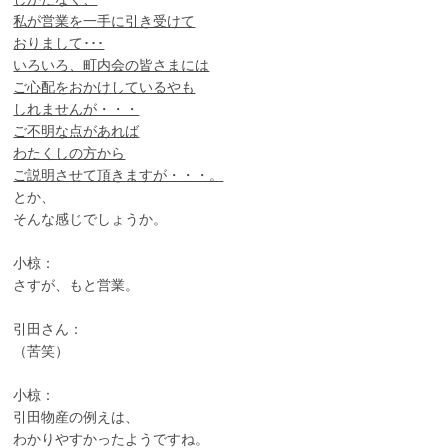
私が営業を一手に引き受けて
おりまして･･･
いろいろ、町内会の皆さまには
ご心配をおかけしているやも
しれませんが・・・
ご不明な点があれば
わたくしの方から
ご説明させて頂きますが・・・。
とか、
そんな感じでしょうか。
小椋：
さすが、もと営業。
引田さん：
（苦笑）
小椋：
引田物産の例えは、
わかりやすかったようですね。