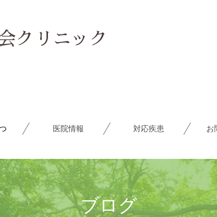
ごあいさつ
医院情報
会クリニック
ブログ
求人情報
つ
医院情報
対応疾患
お
メールフォーム
よくある質問
療養の手引き
ブログ
障害年金の相談