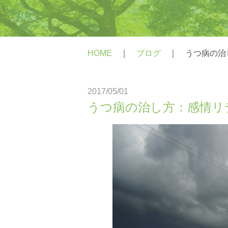
PTSD
統合失調症
HOME
｜
ブログ
｜
うつ病の治
身体にかかわる症状がある方
心にかかわる症状がある方
2017/05/01
うつ病の治し方：感情リ