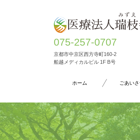
ホーム
医療法人
瑞枝
075-257-0707
京都市中京区西方寺町160-2
船越メディカルビル 1F B号
ホーム
ごあいさ
うつ病
躁うつ病
大人の発達障害(ASD・ADHD)
パニック障害