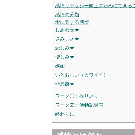
感情リテラシー向上のためにできる
感情の分類
愛に関する感情
しあわせ★
さみしさ★
悲しみ★
憎しみ★
嫉妬
いとおしい（カワイイ）
罪悪感★
ワーク①：振り返り
ワーク②：活動記録表
終わりに