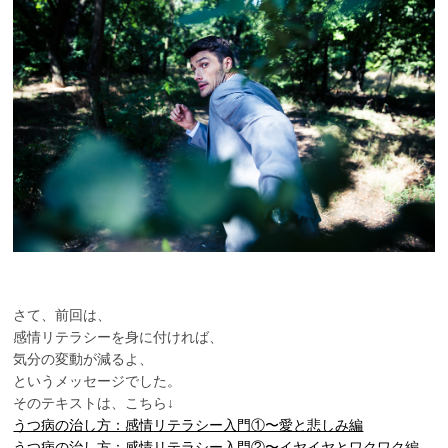
PTSD
統合失調症
身体にかかわる症状が
ある方
心にかかわる症状があ
る方
さて、前回は、
感情リテラシーを身に付ければ、
気分の変動が減るよ、
というメッセージでした。
そのテキストは、こちら↓
うつ病の治し方：感情リテラシー入門①〜愛と悲しみ編
うつ病の治し方：感情リテラシー入門②〜イヤイヤとワクワク編