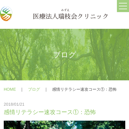
ホーム
ごあいさつ
医療法人
瑞枝
会クリニック
医院情報
ブログ
求人情報
ブログ
うつ病
メールフォーム
HOME
｜
ブログ
｜
感情リテラシー速攻コース①：恐怖
躁うつ病
よくある質問
2018/01/21
大人の発達障害(ASD・
療養の手引き
感情リテラシー速攻コース①：恐怖
ADHD)
障害年金の相談
パニック障害